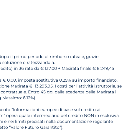
opo il primo periodo di rimborso rateale, grazie
a soluzione o rateizzandola.
edito) in 36 rate da € 137,00 + Maxirata finale € 8.249,45
ria € 0,00, imposta sostitutiva 0,25% su importo finanziato,
e Maxirata € 13.293,95. I costi per l’attività istruttoria, se
 contrattuale. Entro 45 gg. dalla scadenza della Maxirata il
eg Massimo: 8,12%)
ento “Informazioni europee di base sul credito ai
m” opera quale intermediario del credito NON in esclusiva.
ioni e nei limiti precisati nella documentazione regolante
etto “Valore Futuro Garantito”).