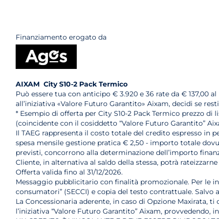
Finanziamento erogato da
AIXAM City S10-2 Pack Termico
Può essere tua con anticipo € 3.920 e 36 rate da € 137,00 a
all’iniziativa «Valore Futuro Garantito» Aixam, decidi se res
* Esempio di offerta per City S10-2 Pack Termico prezzo di li
(coincidente con il cosiddetto “Valore Futuro Garantito” Ai
Il TAEG rappresenta il costo totale del credito espresso in pe
spesa mensile gestione pratica € 2,50 - importo totale dovuto
previsti, concorrono alla determinazione dell’importo finanzi
Cliente, in alternativa al saldo della stessa, potrà rateizz
Offerta valida fino al 31/12/2026.
Messaggio pubblicitario con finalità promozionale. Per le i
consumatori” (SECCI) e copia del testo contrattuale. Salvo
La Concessionaria aderente, in caso di Opzione Maxirata, ti of
l’iniziativa “Valore Futuro Garantito” Aixam, provvedendo, i