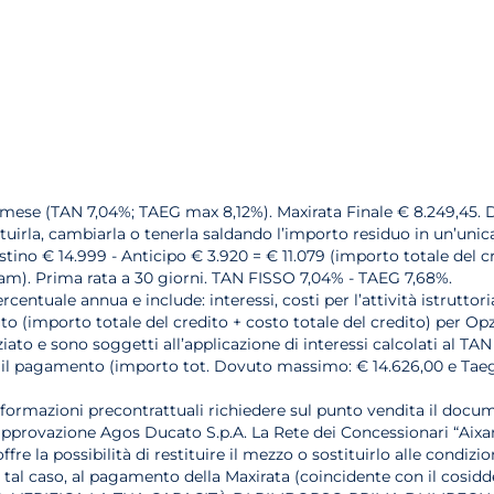
l mese (TAN 7,04%; TAEG max 8,12%). Maxirata Finale € 8.249,45. D
tituirla, cambiarla o tenerla saldando l’importo residuo in un’unic
stino € 14.999 - Anticipo € 3.920 = € 11.079 (importo totale del cr
xam). Prima rata a 30 giorni. TAN FISSO 7,04% - TAEG 7,68%.
rcentuale annua e include: interessi, costi per l’attività istrutto
 (importo totale del credito + costo totale del credito) per Opzion
ato e sono soggetti all’applicazione di interessi calcolati al TAN
arne il pagamento (importo tot. Dovuto massimo: € 14.626,00 e Ta
nformazioni precontrattuali richiedere sul punto vendita il docum
 approvazione Agos Ducato S.p.A. La Rete dei Concessionari “Aixa
fre la possibilità di restituire il mezzo o sostituirlo alle condiz
n tal caso, al pagamento della Maxirata (coincidente con il cosidd