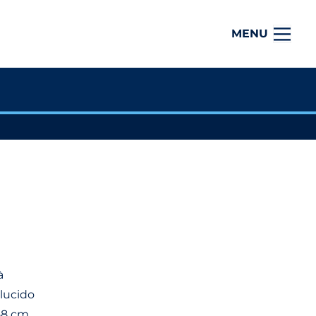
MENU
à
lucido
58 cm