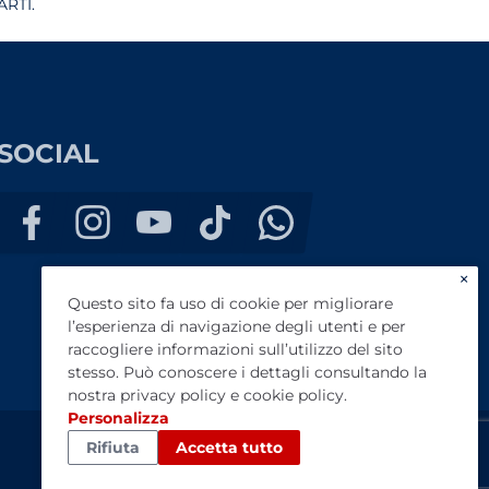
RTI.
SOCIAL
×
Questo sito fa uso di cookie per migliorare
l’esperienza di navigazione degli utenti e per
raccogliere informazioni sull’utilizzo del sito
stesso. Può conoscere i dettagli consultando la
nostra
privacy policy
e
cookie policy
.
Personalizza
Rifiuta
Accetta tutto