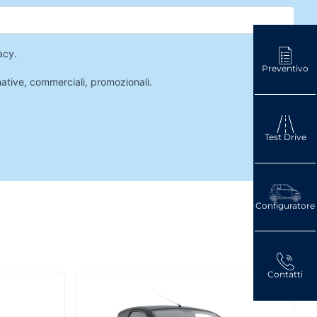
acy
.
Preventivo
mative, commerciali, promozionali.
Test Drive
Configuratore
Contatti