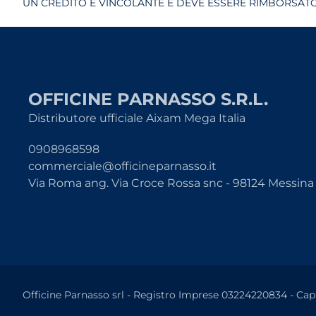
UN CREDITO È VINCOLANTE E DEVE ESSERE RIMBORSATO.
OFFICINE PARNASSO S.R.L.
Distributore ufficiale Aixam Mega Italia
0908968598
commerciale@officineparnasso.it
Via Roma ang. Via Croce Rossa snc - 98124 Messina
Officine Parnasso srl - Registro Imprese 03224220834 - Cap