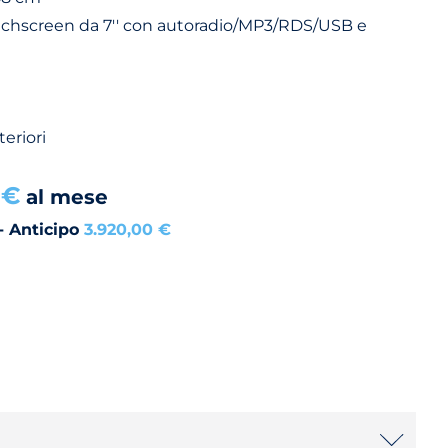
chscreen da 7'' con autoradio/MP3/RDS/USB e
eriori
 €
al mese
- Anticipo
3.920,00 €